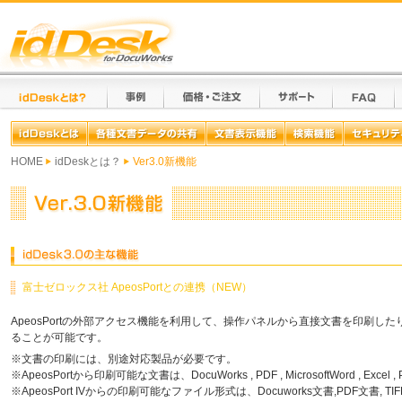
HOME
idDeskとは？
Ver3.0新機能
富士ゼロックス社 ApeosPortとの連携（NEW）
ApeosPortの外部アクセス機能を利用して、操作パネルから直接文書を印刷した
ることが可能です。
※文書の印刷には、別途対応製品が必要です。
※ApeosPortから印刷可能な文書は、DocuWorks , PDF , MicrosoftWord , Excel 
※ApeosPort IVからの印刷可能なファイル形式は、Docuworks文書,PDF文書, TIFF, XML