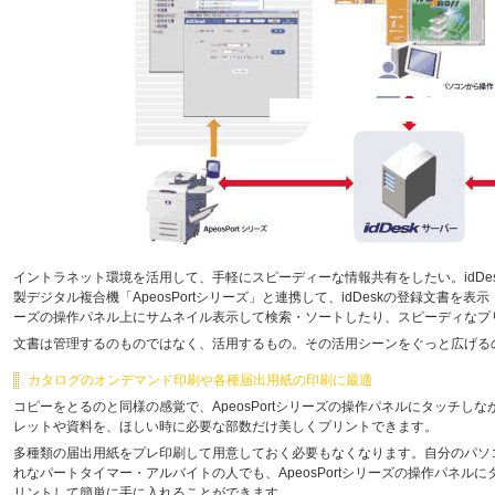
イントラネット環境を活用して、手軽にスピーディーな情報共有をしたい。idDesk for 
製デジタル複合機「ApeosPortシリーズ」と連携して、idDeskの登録文書を表示
ーズの操作パネル上にサムネイル表示して検索・ソートしたり、スピーディなプ
文書は管理するのものではなく、活用するもの。その活用シーンをぐっと広げるのが、id
カタログのオンデマンド印刷や各種届出用紙の印刷に最適
コピーをとるのと同様の感覚で、ApeosPortシリーズの操作パネルにタッチ
レットや資料を、ほしい時に必要な部数だけ美しくプリントできます。
多種類の届出用紙をプレ印刷して用意しておく必要もなくなります。自分のパソ
れなパートタイマー・アルバイトの人でも、ApeosPortシリーズの操作パネ
リントして簡単に手に入れることができます。