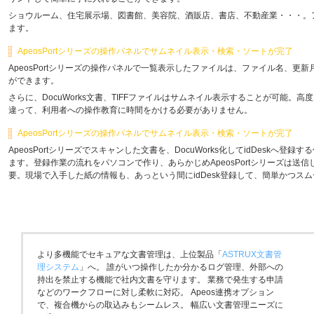
ショウルーム、住宅展示場、図書館、美容院、酒販店、書店、不動産業・・・。
ます。
ApeosPortシリーズの操作パネルでサムネイル表示・検索・ソートが完了
ApeosPortシリーズの操作パネルで一覧表示したファイルは、ファイル名、
ができます。
さらに、DocuWorks文書、TIFFファイルはサムネイル表示することが可能
違って、利用者への操作教育に時間をかける必要がありません。
ApeosPortシリーズの操作パネルでサムネイル表示・検索・ソートが完了
ApeosPortシリーズでスキャンした文書を、DocuWorks化してidDeskへ
ます。登録作業の流れをパソコンで作り、あらかじめApeosPortシリーズは送
要。現場で入手した紙の情報も、あっという間にidDesk登録して、簡単かつス
より多機能でセキュアな文書管理は、上位製品「
ASTRUX文書管
理システム
」へ。 誰がいつ操作したか分かるログ管理、外部への
持出を禁止する機能で社内文書を守ります。 業務で発生する申請
などのワークフローに対し柔軟に対応。 Apeos連携オプション
で、複合機からの取込みもシームレス。 幅広い文書管理ニーズに