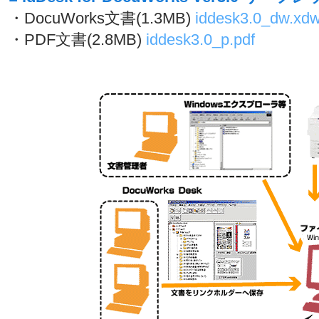
・DocuWorks文書(1.3MB)
iddesk3.0_dw.xd
・PDF文書(2.8MB)
iddesk3.0_p.pdf